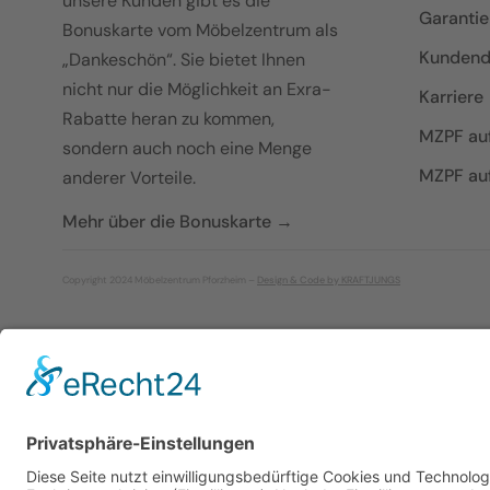
unsere Kunden gibt es die
Garanti
Bonuskarte vom Möbelzentrum als
Kundend
„Dankeschön“. Sie bietet Ihnen
nicht nur die Möglichkeit an Exra-
Karriere
Rabatte heran zu kommen,
MZPF au
sondern auch noch eine Menge
MZPF au
anderer Vorteile.
Mehr über die Bonuskarte →
Copyright 2024 Möbelzentrum Pforzheim –
Design & Code by KRAFTJUNGS