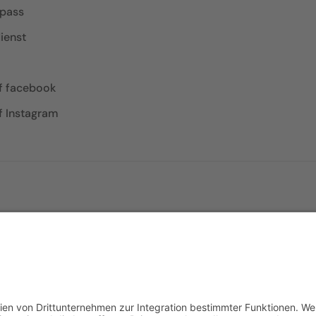
epass
ienst
f facebook
f Instagram