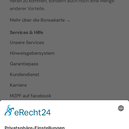
heran zu kommen, sondern auch noch eine Menge
anderer Vorteile.
Mehr über die Bonuskarte →
Services & Hilfe
Unsere Services
Hinweisgebersystem
Garantiepass
Kundendienst
Karriere
MZPF auf facebook
MZPF auf Instagram
Planen & Bestellen