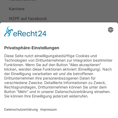
Karriere
MZPF auf facebook
MZPF auf Instagram
Planen & Bestellen
Küchen-Ideen
Küchenplanung vor Ort
Angebote
Angebote und Prospekte
Aktionsbedingungen
Bonuskarte
Restaurant