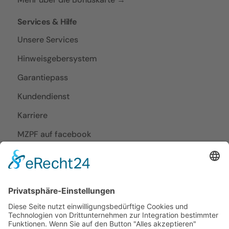
Services & Hilfe
Unsere Services
Hinweisgebersystem
Garantiepass
Kundendienst
Karriere
MZPF auf facebook
MZPF auf Instagram
Planen & Bestellen
Küchen-Ideen
Küchenplanung vor Ort