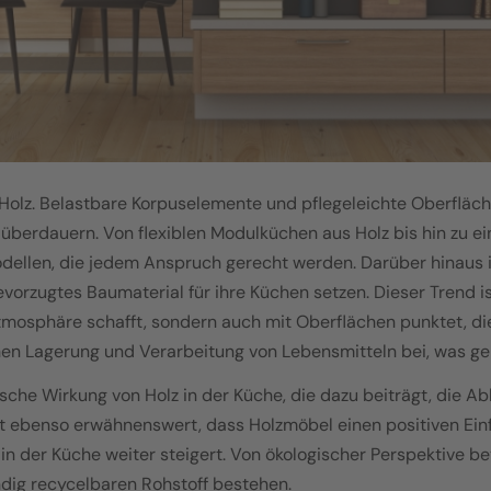
Holz. Belastbare Korpuselemente und pflegeleichte Oberfläche
berdauern. Von flexiblen Modulküchen aus Holz bis hin zu ei
dellen, die jedem Anspruch gerecht werden. Darüber hinaus is
vorzugtes Baumaterial für ihre Küchen setzen. Dieser Trend is
tmosphäre schafft, sondern auch mit Oberflächen punktet, die
en Lagerung und Verarbeitung von Lebensmitteln bei, was ger
ische Wirkung von Holz in der Küche, die dazu beiträgt, die 
 ebenso erwähnenswert, dass Holzmöbel einen positiven Einfl
 der Küche weiter steigert. Von ökologischer Perspektive be
dig recycelbaren Rohstoff bestehen.