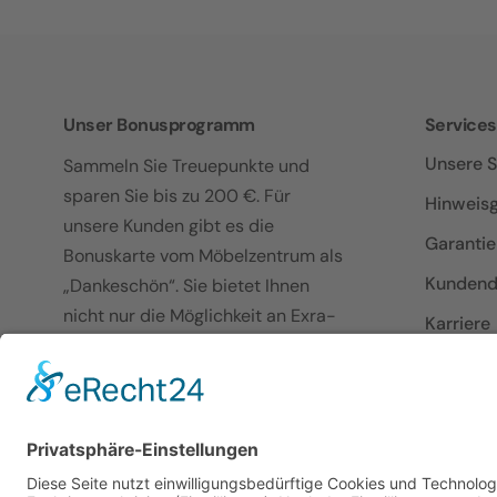
Unser Bonusprogramm
Services
Unsere S
Sammeln Sie Treuepunkte und
sparen Sie bis zu 200 €. Für
Hinweis
unsere Kunden gibt es die
Garanti
Bonuskarte vom Möbelzentrum als
Kundend
„Dankeschön“. Sie bietet Ihnen
nicht nur die Möglichkeit an Exra-
Karriere
Rabatte heran zu kommen,
MZPF au
sondern auch noch eine Menge
MZPF au
anderer Vorteile.
Mehr über die Bonuskarte →