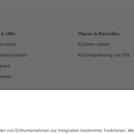
 & Hilfe
Planen & Bestellen
ervices
Küchen-Ideen
gebersystem
Küchenplanung vor Ort
epass
ienst
f facebook
f Instagram